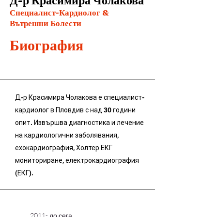
Д-р Красимира Чолакова
Специалист-Кардиолог &
Вътрешни Болести
Биография
Д-р Красимира Чолакова е специалист-
кардиолог в Пловдив с над 30 години
опит. Извършва диагностика и лечение
на кардиологични заболявания,
ехокардиография, Холтер ЕКГ
мониториране, електрокардиография
(ЕКГ).
2011- до сега