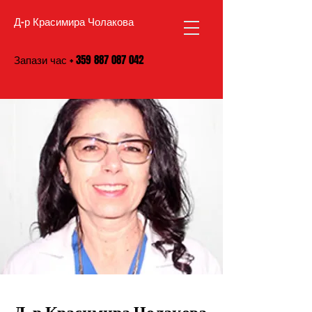
Д-р Красимира Чолакова
Запази час
+
359 887 087 042